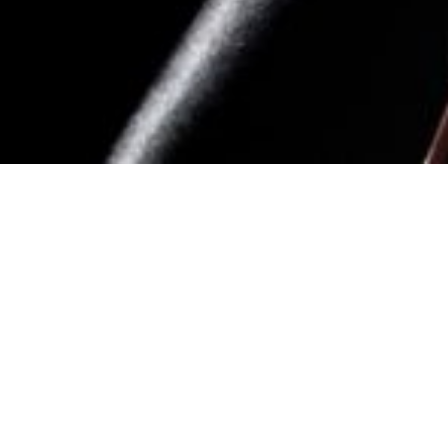
Stichting Klamuze
De Stichting Klamuze (Klassieke Muziek aan Zee)
organiseert sinds 1993 jaarlijks buiten de
zomerperiode klassieke concerten en een jazzconcert
in Grand Hotel Huis ter Duin in Noordwijk. Een vijf tal
muziekstukken die zich op een zondagmiddag in de
maanden november, december, februari, maart en april
plaatsvinden. De combinatie van jong talent en