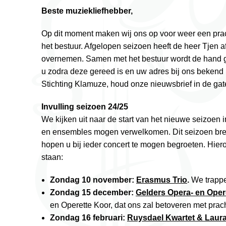
Beste muziekliefhebber,
Op dit moment maken wij ons op voor weer een prac
het bestuur. Afgelopen seizoen heeft de heer Tjen a
overnemen. Samen met het bestuur wordt de hand g
u zodra deze gereed is en uw adres bij ons bekend is
Stichting Klamuze, houd onze nieuwsbrief in de gat
Invulling seizoen 24/25
We kijken uit naar de start van het nieuwe seizoen
en ensembles mogen verwelkomen. Dit seizoen bren
hopen u bij ieder concert te mogen begroeten. Hier
staan:
Zondag 10 november:
Erasmus Trio
.
We trappe
Zondag 15 december:
Gelders Opera- en Oper
en Operette Koor, dat ons zal betoveren met pra
Zondag 16 februari:
Ruysdael Kwartet & Laur