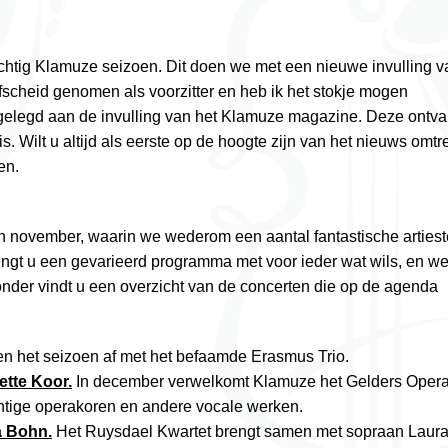
htig Klamuze seizoen. Dit doen we met een nieuwe invulling v
fscheid genomen als voorzitter en heb ik het stokje mogen
elegd aan de invulling van het Klamuze magazine. Deze ontva
. Wilt u altijd als eerste op de hoogte zijn van het nieuws omtr
en.
 in november, waarin we wederom een aantal fantastische arties
gt u een gevarieerd programma met voor ieder wat wils, en w
onder vindt u een overzicht van de concerten die op de agenda
n het seizoen af met het befaamde Erasmus Trio.
ette Koor.
In december verwelkomt Klamuze het Gelders Opera
chtige operakoren en andere vocale werken.
a Bohn.
Het Ruysdael Kwartet brengt samen met sopraan Laur