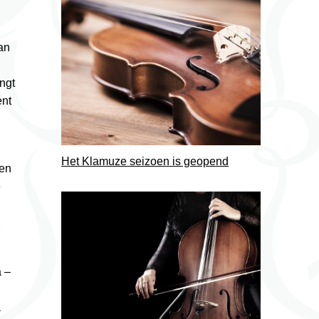
an
ngt
ent
Het Klamuze seizoen is geopend
ten
e
 –
a