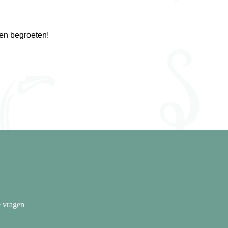
gen begroeten!
e vragen