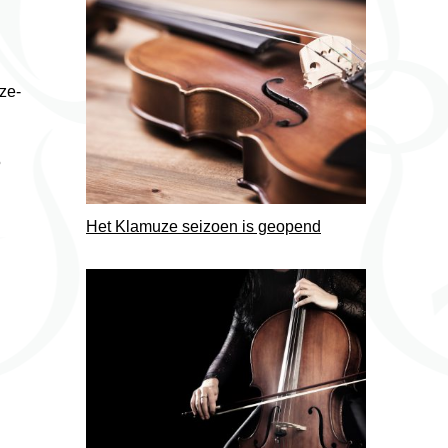
ze-
5
Het Klamuze seizoen is geopend